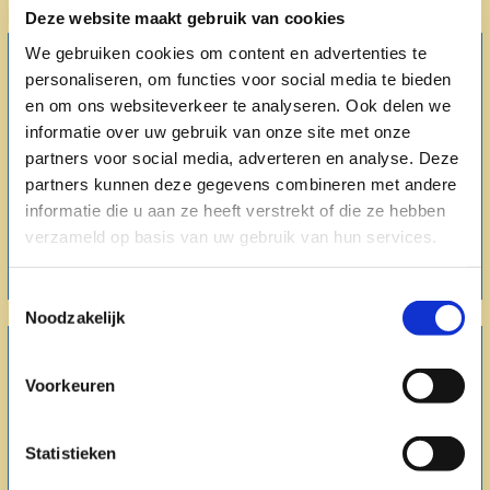
Deze website maakt gebruik van cookies
We gebruiken cookies om content en advertenties te
personaliseren, om functies voor social media te bieden
OPFRISCURSUS
en om ons websiteverkeer te analyseren. Ook delen we
informatie over uw gebruik van onze site met onze
Heb je al een rijbewijs, maar heb je al een tijd of
misschien zelfs al jaren niet meer achter het stuur
partners voor social media, adverteren en analyse. Deze
gezeten? Dan kan de drempel groot zijn om weer
partners kunnen deze gegevens combineren met andere
zelfstandig in de auto te stappen. Daarom bieden wij
informatie die u aan ze heeft verstrekt of die ze hebben
rijvaardigheidstrainingen om snel je praktische kennis
verzameld op basis van uw gebruik van hun services.
weer op peil te brengen.
Toestemmingsselectie
Noodzakelijk
RIJANGST
Voorkeuren
Angst om te rijden of angst tijdens het rijden kan vele
oorzaken hebben. Vaak kunnen we de angst bij je
Statistieken
wegnemen door stap voor stap naar een drukkere