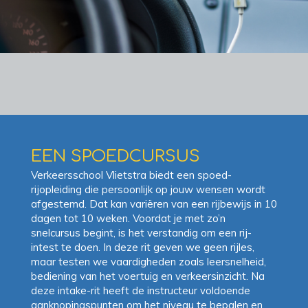
EEN SPOEDCURSUS
Verkeersschool Vlietstra biedt een spoed-
rijopleiding die persoonlijk op jouw wensen wordt
afgestemd. Dat kan variëren van een rijbewijs in 10
dagen tot 10 weken. Voordat je met zo’n
snelcursus begint, is het verstandig om een rij-
intest te doen. In deze rit geven we geen rijles,
maar testen we vaardigheden zoals leersnelheid,
bediening van het voertuig en verkeersinzicht. Na
deze intake-rit heeft de instructeur voldoende
aanknopingspunten om het niveau te bepalen en