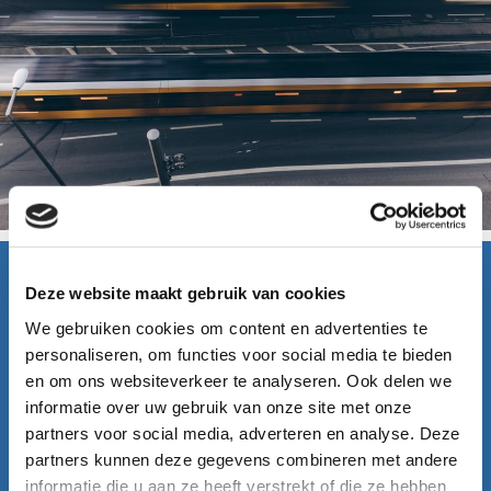
Deze website maakt gebruik van cookies
We gebruiken cookies om content en advertenties te
VOORDELIGE PAKKETTEN
personaliseren, om functies voor social media te bieden
Wij helpen je om snel je autorijbewijs te
en om ons websiteverkeer te analyseren. Ook delen we
halen. Vul het contactformulier in om meteen
informatie over uw gebruik van onze site met onze
een proefles aan te vragen, dan bellen wij je
partners voor social media, adverteren en analyse. Deze
terug. Bekijk ook eens het overzicht van onze
partners kunnen deze gegevens combineren met andere
voordelige pakketten.
informatie die u aan ze heeft verstrekt of die ze hebben